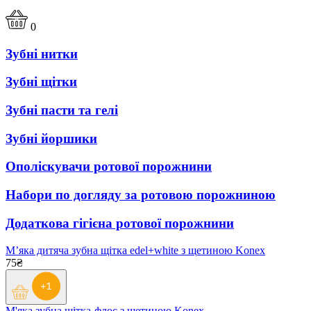
0
Зубні нитки
Зубні щітки
Зубні пасти та гелі
Зубні йоршики
Ополіскувачи ротової порожнини
Набори по догляду за ротовою порожниною
Додаткова гігієна ротової порожнини
М’яка дитяча зубна щітка edel+white з щетиною Konex
75₴
М'яка зубна щітка-флос з щетиною Konex