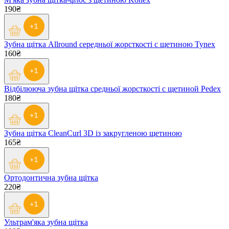
190₴
Зубна щітка Allround середньої жорсткості c щетиною Tynex
160₴
Відбілююча зубна щітка средньої жорсткості с щетиной Pedex
180₴
Зубна щітка CleanСurl 3D із закругленою щетиною
165₴
Ортодонтична зубна щітка
220₴
Ультрам'яка зубна щітка