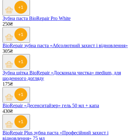
Зубна паста BioRepair Pro White
250₴
BioRepair зубна паста «Абсолютний захист і відновлення»
305₴
Зубна щітка BioRepair «Досконала чистка» medium, для
щоденного догляду
175₴
BioRepair «Десенситайзер» гель 50 мл + капа
430₴
BioRepair Plus зубна паста «Професійний захист і
відновлення» 75 мл