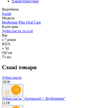
Характеристики
Виробник
Італія
Модель
BioRepair Plus Oral Care
Категорія
Зубні пасти та гелі
Вік
з 7 років
RDA
≈ 50
Обʼєм
75 мл
Схожі товари
Зубна паста
185₴
Зубна паста "Антиналіт + Відбілення"
211₴