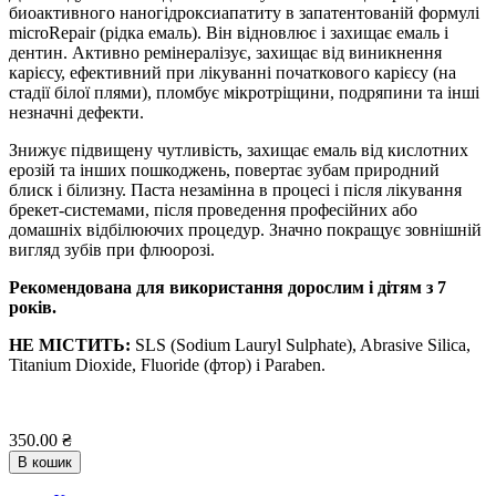
биоактивного наногідроксиапатиту в запатентованій формулі
microRepair (рідка емаль). Він відновлює і захищає емаль і
дентин. Активно ремінералізує, захищає від виникнення
карієсу, ефективний при лікуванні початкового карієсу (на
стадії білої плями), пломбує мікротріщини, подряпини та інші
незначні дефекти.
Знижує підвищену чутливість, захищає емаль від кислотних
ерозій та інших пошкоджень, повертає зубам природний
блиск і білизну. Паста незамінна в процесі і після лікування
брекет-системами, після проведення професійних або
домашніх відбілюючих процедур. Значно покращує зовнішній
вигляд зубів при флюорозі.
Рекомендована для використання дорослим і дітям з 7
років.
НЕ МІСТИТЬ:
SLS (Sodium Lauryl Sulphate), Abrasive Silica,
Titanium Dioxide, Fluoride (фтор) і Paraben.
350.00 ₴
В кошик