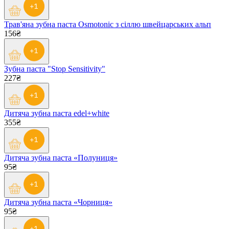
Трав'яна зубна паста Osmotonic з сіллю швейцарських альп
156₴
Зубна паста "Stop Sensitivity"
227₴
Дитяча зубна паста edel+white
355₴
Дитяча зубна паста «Полуниця»
95₴
Дитяча зубна паста «Чорниця»
95₴