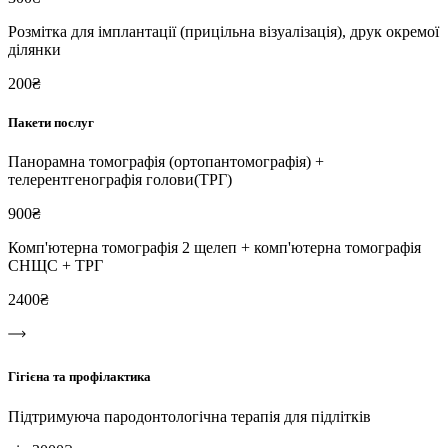
Розмітка для імплантації (прицільна візуалізація), друк окремої
ділянки
200₴
Пакети послуг
Панорамна томографія (ортопантомографія) +
телерентгенографія голови(ТРГ)
900₴
Комп'ютерна томографія 2 щелеп + комп'ютерна томографія
СНЩС + ТРГ
2400₴
Гігієна та профілактика
Підтримуюча пародонтологічна терапія для підлітків