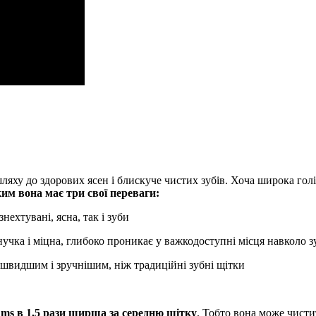
ляху до здорових ясен і блискуче чистих зубів. Хоча широка голі
им вона має три свої переваги:
нехтувані, ясна, так і зуби
ка і міцна, глибоко проникає у важкодоступні місця навколо зу
 швидшим і зручнішим, ніж традиційні зубні щітки
ms в 1,5 рази ширша за середню щітку
. Тобто вона може чистит