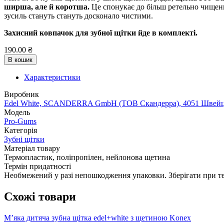
ширша, але й коротша.
Це спонукає до більш ретельно чищення
зусиль стануть стануть досконало чистими.
Захисний ковпачок для зубної щітки йде в комплекті.
190.00 ₴
В кошик
Характеристики
Виробник
Edel White, SCANDERRA GmbH (ТОВ Скандерра), 4051 Швейцарія
Модель
Pro-Gums
Категорія
Зубні щітки
Матеріал товару
Термопластик, поліпропілен, нейлонова щетина
Термін придатності
Необмежений у разі непошкодження упаковки. Зберігати при те
Схожі товари
М’яка дитяча зубна щітка edel+white з щетиною Konex