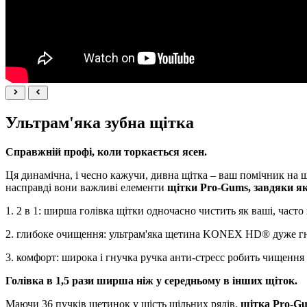
Ультрам'яка зубна щітка
Справжній профі, коли торкається ясен.
Ця динамічна, і чесно кажучи, дивна щітка – ваш помічник на ш
насправді вони важливі елементи
щітки Pro-Gums, завдяки як
1. 2 в 1: ширша голівка щітки одночасно чистить як ваші, часто з
2. глибоке очищення: ультрам'яка щетина KONEX HD® дуже гнуч
3. комфорт: широка і гнучка ручка анти-стресс робить чищення
Голівка в 1,5 рази ширша ніж у середньому в інших щіток.
Маючи 36 пучків щетинок у шість щільних рядів,
щітка Pro-Gu