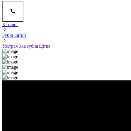
Каталог
Зубні щітки
Ультрам'яка зубна щітка