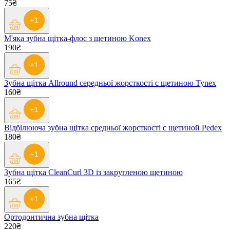
75₴
М'яка зубна щітка-флос з щетиною Konex
190₴
Зубна щітка Allround середньої жорсткості c щетиною Tynex
160₴
Відбілююча зубна щітка средньої жорсткості с щетиной Pedex
180₴
Зубна щітка CleanСurl 3D із закругленою щетиною
165₴
Ортодонтична зубна щітка
220₴