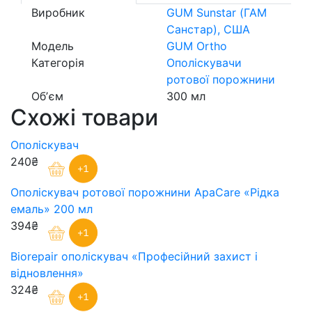
Виробник
GUM Sunstar (ГАМ
Санстар), США
Модель
GUM Ortho
Категорія
Ополіскувачи
ротової порожнини
Обʼєм
300 мл
Схожі товари
Ополіскувач
240₴
Ополіскувач ротової порожнини ApaCare «Рідка
емаль» 200 мл
394₴
Biorepair ополіскувач «Професійний захист і
відновлення»
324₴