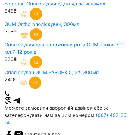
Biorepair Ополіскувач «Догляд за яснами»
545₴
GUM Ortho ополіскувач, 300мл
308₴
Ополіскувач для порожнини рота GUM Junior 300
мл 7-12 років
223₴
Ополіскувач GUM PAROEX 0,12% 300мл
241₴
Можете замовити зворотній дзвінок або ж
зателефонувати нам за цим номером
(067) 407-35-
14
Дивитися відео