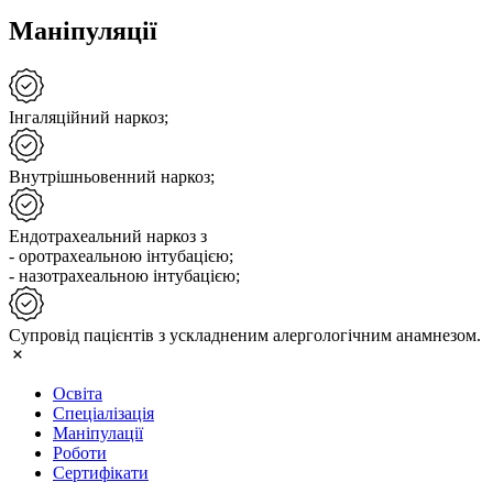
Маніпуляції
Інгаляційний наркоз;
Внутрішньовенний наркоз;
Ендотрахеальний наркоз з
- оротрахеальною інтубацією;
- назотрахеальною інтубацією;
Супровід пацієнтів з ускладненим алергологічним анамнезом.
Освіта
Спеціалізація
Маніпулації
Роботи
Сертифікати